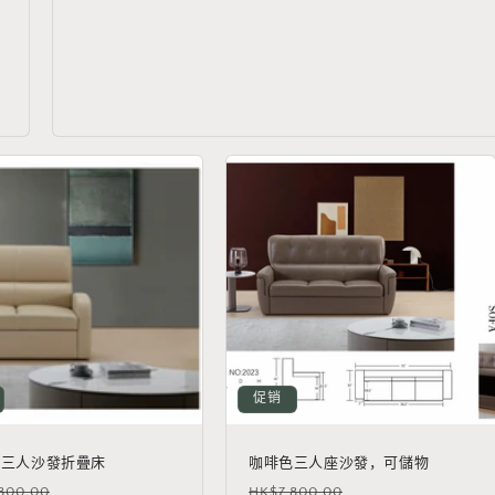
促销
色三人沙發折疊床
咖啡色三人座沙發，可儲物
促
常
促
800.00
HK$7,800.00