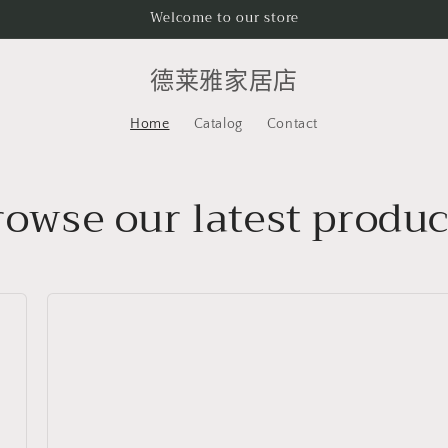
Welcome to our store
德莱雅家居店
Home
Catalog
Contact
rowse our latest produc