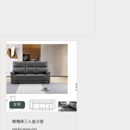
促销
橄欖綠三人座沙發
常
促
HK$7,800.00