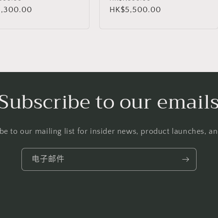
,300.00
销
规
HK$5,500.00
销
价
价
价
格
Subscribe to our email
be to our mailing list for insider news, product launches, a
电子邮件