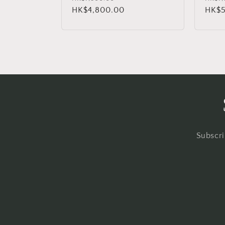
规
HK$4,800.00
销
规
HK$5
价
价
价
格
格
Subscri