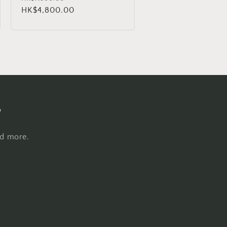
规
HK$4,800.00
销
价
价
格
s
nd more.