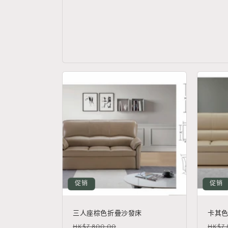
促销
促销
三人座棕色折疊沙發床
卡其
常
促
常
HK$7,800.00
HK$7,